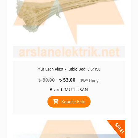
Mutlusan Plastik Kablo Bağı 3,6*150
Orijinal
Şu
₺
89,00
₺
53,00
(KDV Hariç)
fiyat:
andaki
Brand:
MUTLUSAN
₺ 89,00.
fiyat:
₺ 53,00.
Sepete Ekle
SALE!