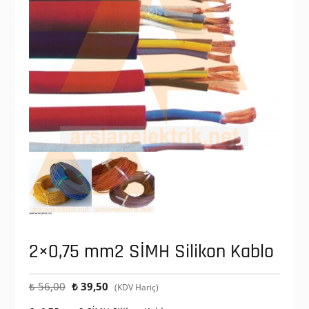
2×0,75 mm2 SİMH Silikon Kablo
Orijinal
Şu
₺
56,00
₺
39,50
(KDV Hariç)
fiyat:
andaki