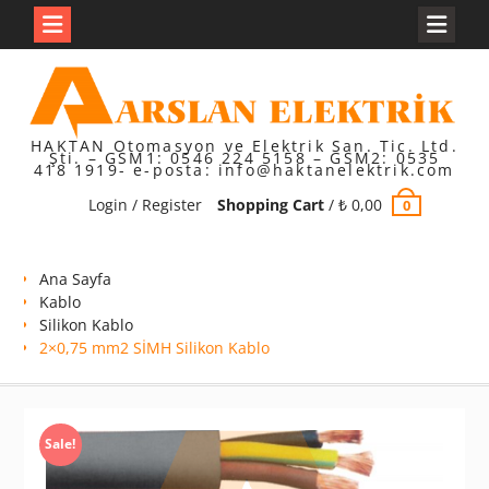
Skip
to
content
HAKTAN Otomasyon ve Elektrik San. Tic. Ltd.
Şti. – GSM1: 0546 224 5158 – GSM2: 0535
418 1919- e-posta: info@haktanelektrik.com
Login / Register
Shopping Cart
/
₺
0,00
0
Ana Sayfa
Kablo
Silikon Kablo
2×0,75 mm2 SİMH Silikon Kablo
Sale!