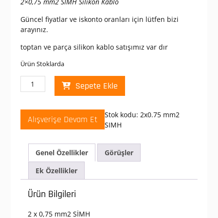
2×0,75 mm2 SİMH Silikon Kablo
₺ 56,00.
fiyat:
₺ 39,50.
Güncel fiyatlar ve iskonto oranları için lütfen bizi
arayınız.
toptan ve parça silikon kablo satışımız var dır
Ürün Stoklarda
2x0,75
Sepete Ekle
mm2
SİMH
Silikon
Stok kodu:
2x0.75 mm2
Alışverişe Devam Et
Kablo
SIMH
adet
Genel Özellikler
Görüşler
Ek Özellikler
Ürün Bilgileri
2 x 0,75 mm2 SİMH